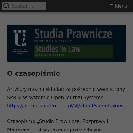
Szukaj:
Primary
Menu
Menu
Skip
Studia Prawnicze. Rozprawy i
to
Materiały
content
O czasopiśmie
Artykuły można składać za pośrednictwem strony
SPRiM w systemie Open Journal Systems:
https://journals.uafm.edu.pl/sil/about/submissions
Czasopismo „Studia Prawnicze. Rozprawy i
Materiały” jest wydawane przez Oficynę