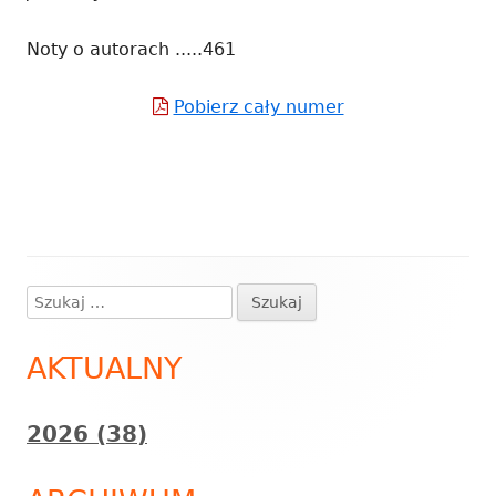
Noty o autorach .....461
Pobierz cały numer
Strona
otwiera
się
w
nowym
oknie
Szukaj:
Główny
panel
AKTUALNY
boczny
2026 (38)