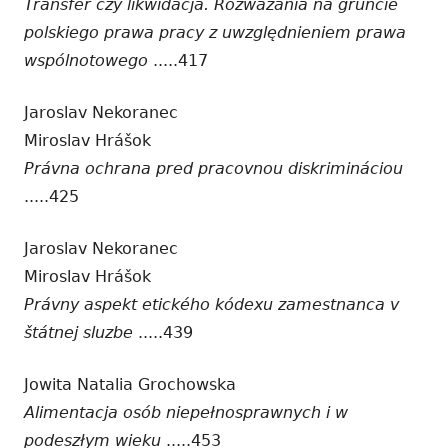
Transfer czy likwidacja. Rozważania na gruncie
polskiego prawa pracy z uwzględnieniem prawa
wspólnotowego
.....417
Jaroslav Nekoranec
Miroslav Hrášok
Právna ochrana pred pracovnou diskrimináciou
.....425
Jaroslav Nekoranec
Miroslav Hrášok
Právny aspekt etického kódexu zamestnanca v
štátnej sluzbe
.....439
Jowita Natalia Grochowska
Alimentacja osób niepełnosprawnych i w
podeszłym wieku
.....453