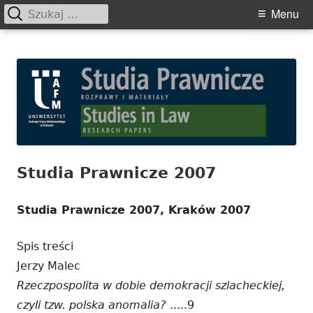
Szukaj:
Primary
Menu
Menu
Skip
Studia Prawnicze. Rozprawy i
to
Materiały
content
Studia Prawnicze 2007
Studia Prawnicze 2007, Kraków 2007
Spis treści
Jerzy Malec
Rzeczpospolita w dobie demokracji szlacheckiej,
czyli tzw. polska anomalia?
.....9