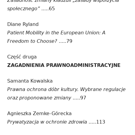
Zasadność zmiany klauzuli „zasady współżycia
społecznego”
.....65
Diane Ryland
Patient Mobility in the European Union: A
Freedom to Choose?
.....79
Część druga
ZAGADNIENIA PRAWNOADMINISTRACYJNE
Samanta Kowalska
Prawna ochrona dóbr kultury. Wybrane regulacje
oraz proponowane zmiany
.....97
Agnieszka Zemke-Górecka
Prywatyzacja w ochronie zdrowia
.....113