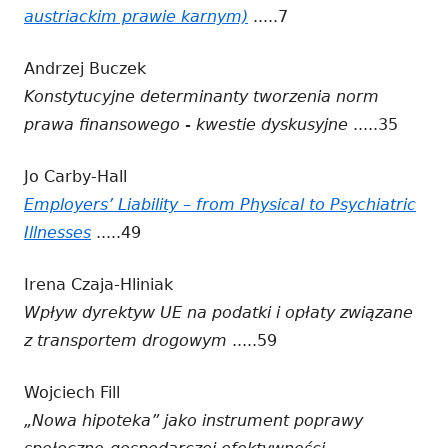
austriackim prawie karnym)
Strona
.....7
otwiera
Andrzej Buczek
się
Konstytucyjne determinanty tworzenia norm
w
prawa finansowego - kwestie dyskusyjne
.....35
nowym
oknie
Jo Carby-Hall
Employers’ Liability – from Physical to Psychiatric
Illnesses
Strona
.....49
otwiera
Irena Czaja-Hliniak
się
Wpływ dyrektyw UE na podatki i opłaty związane
w
z transportem drogowym
.....59
nowym
oknie
Wojciech Fill
„Nowa hipoteka” jako instrument poprawy