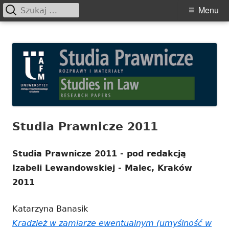
Szukaj:
Primary
Menu
Menu
Skip
Studia Prawnicze. Rozprawy i
to
Materiały
content
Studia Prawnicze 2011
Studia Prawnicze 2011 - pod redakcją
Izabeli Lewandowskiej - Malec, Kraków
2011
Katarzyna Banasik
Kradzież w zamiarze ewentualnym (umyślność w