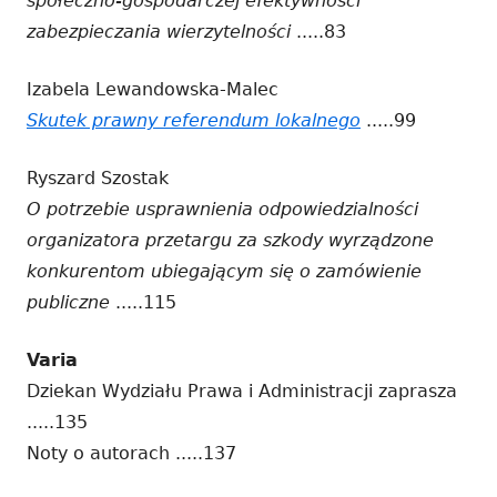
społeczno-gospodarczej efektywności
zabezpieczania wierzytelności
.....83
Izabela Lewandowska-Malec
Skutek prawny referendum lokalnego
Strona
.....99
otwiera
Ryszard Szostak
się
O potrzebie usprawnienia odpowiedzialności
w
organizatora przetargu za szkody wyrządzone
nowym
konkurentom ubiegającym się o zamówienie
oknie
publiczne
.....115
Varia
Dziekan Wydziału Prawa i Administracji zaprasza
.....135
Noty o autorach .....137