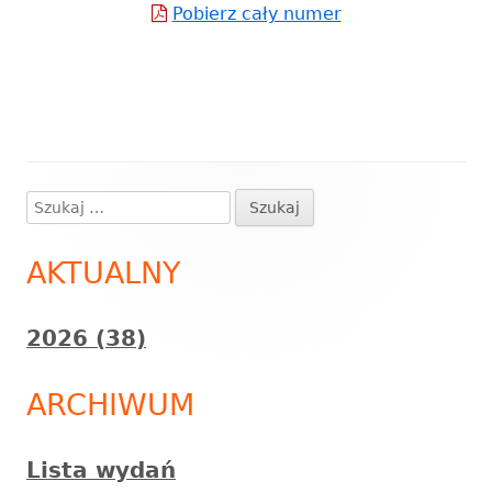
Pobierz cały numer
Strona
otwiera
się
w
nowym
oknie
Szukaj:
Główny
panel
AKTUALNY
boczny
2026 (38)
ARCHIWUM
Lista wydań