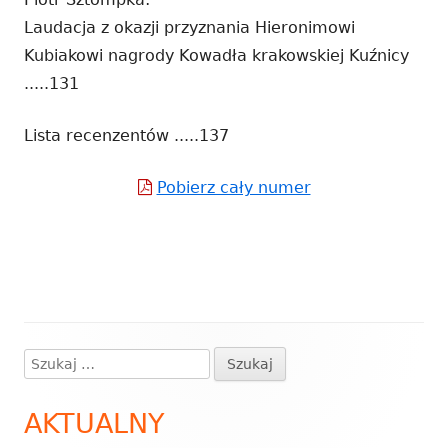
Laudacja z okazji przyznania Hieronimowi
Kubiakowi nagrody Kowadła krakowskiej Kuźnicy
.....131
Lista recenzentów .....137
Pobierz cały numer
Strona
otwiera
się
w
nowym
oknie
Szukaj:
Główny
panel
AKTUALNY