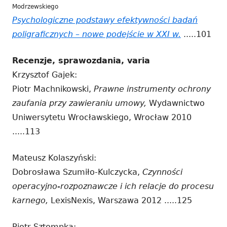
Modrzewskiego
Psychologiczne podstawy efektywności badań
poligraficznych – nowe podejście w XXI w.
Strona
.....101
otwiera
Recenzje, sprawozdania, varia
się
Krzysztof Gajek:
w
Piotr Machnikowski,
Prawne instrumenty ochrony
nowym
zaufania przy zawieraniu umowy,
Wydawnictwo
oknie
Uniwersytetu Wrocławskiego, Wrocław 2010
.....113
Mateusz Kolaszyński:
Dobrosława Szumiło-Kulczycka,
Czynności
operacyjno-rozpoznawcze i ich relacje do procesu
karnego,
LexisNexis, Warszawa 2012 .....125
Piotr Sztompka: