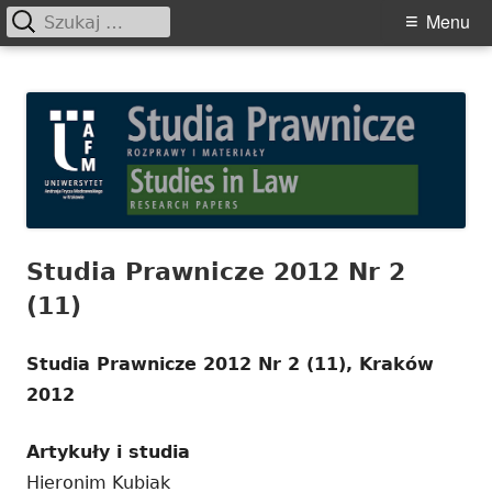
Szukaj:
Primary
Menu
Menu
Skip
Studia Prawnicze. Rozprawy i
to
Materiały
content
Studia Prawnicze 2012 Nr 2
(11)
Studia Prawnicze 2012 Nr 2 (11), Kraków
2012
Artykuły i studia
Hieronim Kubiak