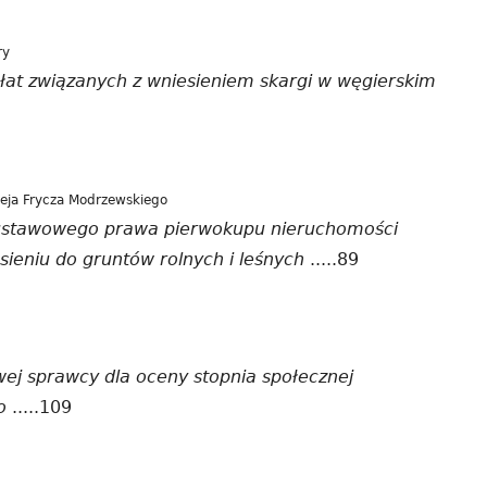
ry
płat związanych z wniesieniem skargi w węgierskim
eja Frycza Modrzewskiego
 ustawowego prawa pierwokupu nieruchomości
ieniu do gruntów rolnych i leśnych
.....89
ej sprawcy dla oceny stopnia społecznej
o
.....109