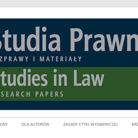
ozprawy i Materiały
YJNY
DLA AUTORÓW
ZASADY ETYKI WYDAWNICZEJ
AR