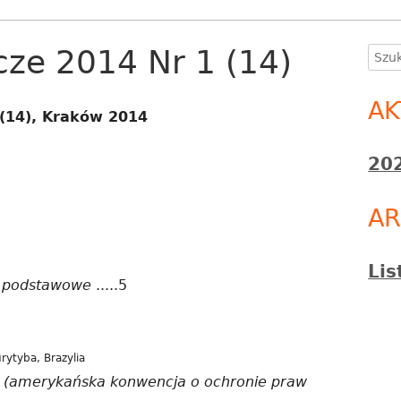
cze 2014 Nr 1 (14)
Szuka
Gł
pa
AK
 (14), Kraków 2014
bo
202
A
Li
o podstawowe
.....5
rytyba, Brazylia
ą (amerykańska konwencja o ochronie praw