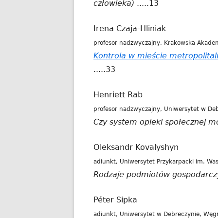
człowieka)
.....13
Irena Czaja-Hliniak
profesor nadzwyczajny, Krakowska Akadem
Kontrola w mieście metropolita
.....33
Henriett Rab
profesor nadzwyczajny, Uniwersytet w De
Czy system opieki społecznej m
Oleksandr Kovalyshyn
adiunkt, Uniwersytet Przykarpacki im. Was
Rodzaje podmiotów gospodarczyc
Péter Sipka
adiunkt, Uniwersytet w Debreczynie, Węg