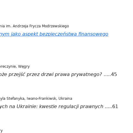
ia im. Andrzeja Frycza Modrzewskiego
lnym jako aspekt bezpieczeństwa finansowego
Strona
otwiera
się
w
breczynie, Węgry
nowym
oże przejść przez drzwi prawa prywatnego?
.....45
oknie
yla Stefanyka, Iwano-Frankiwsk, Ukraina
h na Ukrainie: kwestie regulacji prawnych
.....61
ry