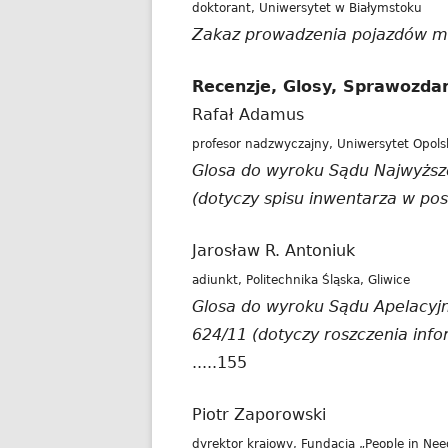
doktorant, Uniwersytet w Białymstoku
Zakaz prowadzenia pojazdów m
Recenzje, Glosy, Sprawozdan
Rafał Adamus
profesor nadzwyczajny, Uniwersytet Opols
Glosa do wyroku Sądu Najwyższe
(dotyczy spisu inwentarza w p
Jarosław R. Antoniuk
adiunkt, Politechnika Śląska, Gliwice
Glosa do wyroku Sądu Apelacyjn
624/11 (dotyczy roszczenia inf
.....155
Piotr Zaporowski
dyrektor krajowy, Fundacja „People in Ne