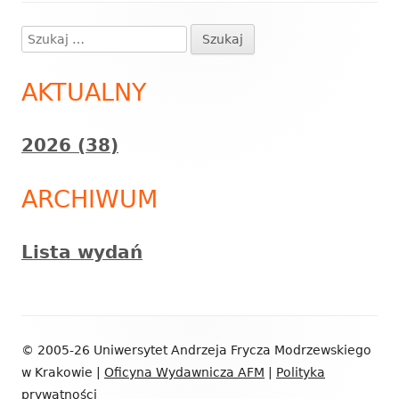
oknie
Szukaj:
Główny
panel
AKTUALNY
boczny
2026 (38)
ARCHIWUM
Lista wydań
Zawartość
© 2005-26 Uniwersytet Andrzeja Frycza Modrzewskiego
stopki
w Krakowie |
Oficyna Wydawnicza AFM
|
Polityka
prywatności