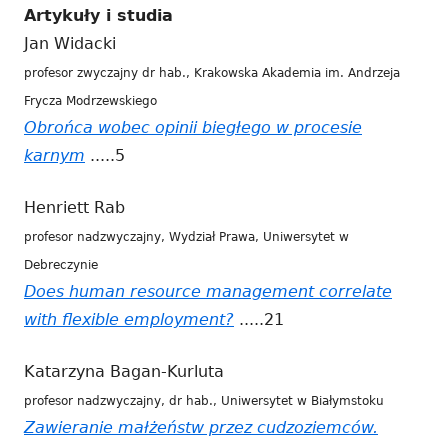
Artykuły i studia
się
Jan Widacki
w
profesor zwyczajny dr hab., Krakowska Akademia im. Andrzeja
nowym
Frycza Modrzewskiego
oknie
Obrońca wobec opinii biegłego w procesie
karnym
Strona
.....5
otwiera
Henriett Rab
się
profesor nadzwyczajny, Wydział Prawa, Uniwersytet w
w
Debreczynie
nowym
Does human resource management correlate
oknie
with flexible employment?
Strona
.....21
otwiera
Katarzyna Bagan-Kurluta
się
profesor nadzwyczajny, dr hab., Uniwersytet w Białymstoku
w
Zawieranie małżeństw przez cudzoziemców.
nowym