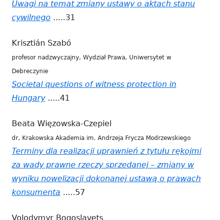
Uwagi na temat zmiany ustawy o aktach stanu
oknie
cywilnego
Strona
.....31
otwiera
Krisztián Szabó
się
profesor nadzwyczajny, Wydział Prawa, Uniwersytet w
w
Debreczynie
nowym
Societal questions of witness protection in
oknie
Hungary
Strona
.....41
otwiera
Beata Więzowska-Czepiel
się
dr, Krakowska Akademia im. Andrzeja Frycza Modrzewskiego
w
Terminy dla realizacji uprawnień z tytułu rękojmi
nowym
za wady prawne rzeczy sprzedanej – zmiany w
oknie
wyniku nowelizacji dokonanej ustawą o prawach
konsumenta
Strona
.....57
otwiera
Volodymyr Bogoslavets
się