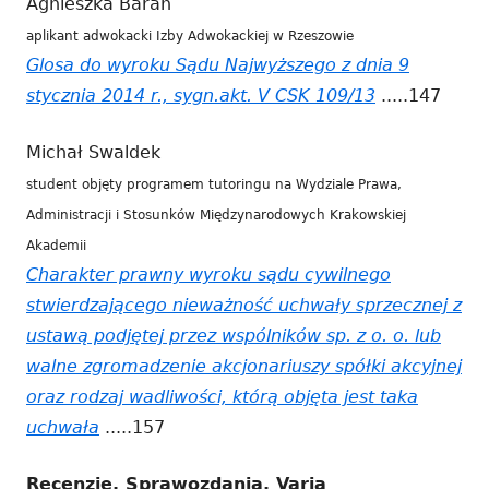
Agnieszka Baran
w
aplikant adwokacki Izby Adwokackiej w Rzeszowie
nowym
Glosa do wyroku Sądu Najwyższego z dnia 9
oknie
stycznia 2014 r., sygn.akt. V CSK 109/13
Strona
.....147
otwiera
Michał Swaldek
się
student objęty programem tutoringu na Wydziale Prawa,
w
Administracji i Stosunków Międzynarodowych Krakowskiej
nowym
Akademii
oknie
Charakter prawny wyroku sądu cywilnego
stwierdzającego nieważność uchwały sprzecznej z
ustawą podjętej przez wspólników sp. z o. o. lub
walne zgromadzenie akcjonariuszy spółki akcyjnej
oraz rodzaj wadliwości, którą objęta jest taka
uchwała
Strona
.....157
otwiera
Recenzje, Sprawozdania, Varia
się