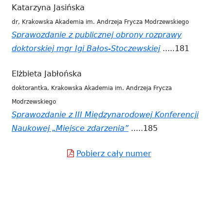
Katarzyna Jasińska
się
dr, Krakowska Akademia im. Andrzeja Frycza Modrzewskiego
w
Sprawozdanie z publicznej obrony rozprawy
nowym
doktorskiej mgr Igi Bałos-Stoczewskiej
Strona
.....181
oknie
otwiera
Elżbieta Jabłońska
się
doktorantka, Krakowska Akademia im. Andrzeja Frycza
w
Modrzewskiego
nowym
Sprawozdanie z III Międzynarodowej Konferencji
oknie
Naukowej „Miejsce zdarzenia”
Strona
.....185
otwiera
Pobierz cały numer
Strona
się
otwiera
w
się
nowym
w
oknie
nowym