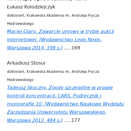
Łukasz Kołodziejczyk
w
doktorant, Krakowska Akademia im. Andrzeja Frycza
nowym
Modrzewskiego
oknie
Maciej Giaro, Zawarcie umowy w trybie aukcji
internetowej, [Wydawnictwo Lexis Nexis,
Warszawa 2014, 198 s.]
Strona
.....169
otwiera
Arkadiusz Stosur
się
doktorant, Krakowska Akademia im. Andrzeja Frycza
w
Modrzewskiego
nowym
Tadeusz Skoczny, Zgody szczególne w prawie
oknie
kontroli koncentracji. CARS. Podręcznik i
monografie 10, [Wydawnictwo Naukowe Wydziału
Zarządzania Uniwersytetu Warszawskiego,
Warszawa 2012, 484 s.]
Strona
.....177
otwiera