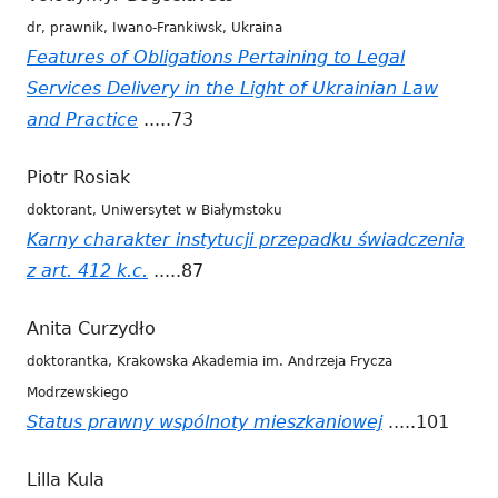
dr, prawnik, Iwano-Frankiwsk, Ukraina
w
Features of Obligations Pertaining to Legal
nowym
Services Delivery in the Light of Ukrainian Law
oknie
and Practice
Strona
.....73
otwiera
Piotr Rosiak
się
doktorant, Uniwersytet w Białymstoku
w
Karny charakter instytucji przepadku świadczenia
nowym
z art. 412 k.c.
Strona
.....87
oknie
otwiera
Anita Curzydło
się
doktorantka, Krakowska Akademia im. Andrzeja Frycza
w
Modrzewskiego
nowym
Status prawny wspólnoty mieszkaniowej
Strona
.....101
oknie
otwiera
Lilla Kula
się