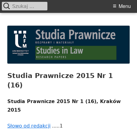
Szukaj:
Primary
Menu
Menu
Skip
Studia Prawnicze. Rozprawy i
to
Materiały
content
Studia Prawnicze 2015 Nr 1
(16)
Studia Prawnicze 2015 Nr 1 (16), Kraków
2015
Słowo od redakcji
Strona
.....1
otwiera