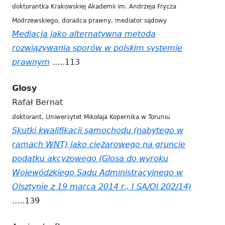
doktorantka Krakowskiej Akademii im. Andrzeja Frycza
w
Modrzewskiego, doradca prawny, mediator sądowy
nowym
Mediacja jako alternatywna metoda
oknie
rozwiązywania sporów w polskim systemie
prawnym
Strona
.....113
otwiera
Glosy
się
Rafał Bernat
w
doktorant, Uniwersytet Mikołaja Kopernika w Toruniu
nowym
Skutki kwalifikacji samochodu (nabytego w
oknie
ramach WNT) jako ciężarowego na gruncie
podatku akcyzowego (Glosa do wyroku
Wojewódzkiego Sądu Administracyjnego w
Olsztynie z 19 marca 2014 r., I SA/Ol 202/14)
Strona
.....139
otwiera
się