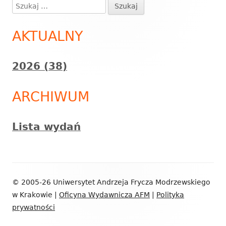
Szukaj:
Główny
panel
AKTUALNY
boczny
2026 (38)
ARCHIWUM
Lista wydań
Zawartość
© 2005-26 Uniwersytet Andrzeja Frycza Modrzewskiego
stopki
w Krakowie |
Oficyna Wydawnicza AFM
|
Polityka
prywatności