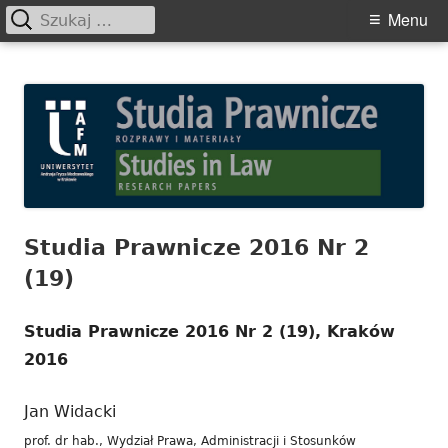
Szukaj:
Primary
Menu
Menu
Skip
Studia Prawnicze. Rozprawy i
to
Materiały
content
Studia Prawnicze 2016 Nr 2
(19)
Studia Prawnicze 2016 Nr 2 (19), Kraków
2016
Jan Widacki
prof. dr hab., Wydział Prawa, Administracji i Stosunków