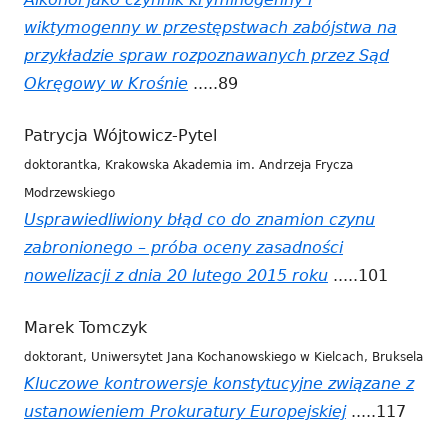
oknie
wiktymogenny w przestępstwach zabójstwa na
przykładzie spraw rozpoznawanych przez Sąd
Okręgowy w Krośnie
Strona
.....89
otwiera
Patrycja Wójtowicz-Pytel
się
doktorantka, Krakowska Akademia im. Andrzeja Frycza
w
Modrzewskiego
nowym
Usprawiedliwiony błąd co do znamion czynu
oknie
zabronionego – próba oceny zasadności
nowelizacji z dnia 20 lutego 2015 roku
Strona
.....101
otwiera
Marek Tomczyk
się
doktorant, Uniwersytet Jana Kochanowskiego w Kielcach, Bruksela
w
Kluczowe kontrowersje konstytucyjne związane z
nowym
ustanowieniem Prokuratury Europejskiej
Strona
.....117
oknie
otwiera