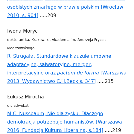
osobistych zmarłego w prawie polskim [Wrocław
2010, s. 904]
Strona
.....209
otwiera
Iwona Moryc
się
doktorantka, Krakowska Akademia im. Andrzeja Frycza
w
Modrzewskiego
nowym
R. Strugała, Standardowe klauzule umowne
oknie
adaptacyjne, salwatoryjne, merger,
interpretacyjne oraz
pactum de forma
[Warszawa
2013, Wydawnictwo C.H.Beck s. 347]
Strona
.....215
otwiera
Łukasz Mirocha
się
dr, adwokat
w
M.C. Nussbaum, Nie dla zysku. Dlaczego
nowym
demokracja potrzebuje humanistów, [Warszawa
oknie
2016, Fundacja Kultura Liberalna, s.184]
Strona
.....219