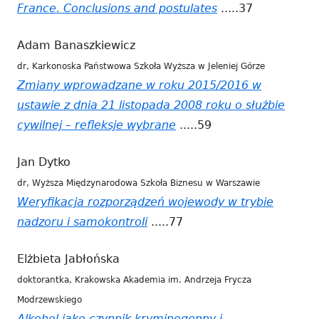
France. Conclusions and postulates
Strona
.....37
otwiera
Adam Banaszkiewicz
się
dr, Karkonoska Państwowa Szkoła Wyższa w Jeleniej Górze
w
Zmiany wprowadzane w roku 2015/2016 w
nowym
ustawie z dnia 21 listopada 2008 roku o służbie
oknie
cywilnej – refleksje wybrane
Strona
.....59
otwiera
Jan Dytko
się
dr, Wyższa Międzynarodowa Szkoła Biznesu w Warszawie
w
Weryfikacja rozporządzeń wojewody w trybie
nowym
nadzoru i samokontroli
Strona
.....77
oknie
otwiera
Elżbieta Jabłońska
się
doktorantka, Krakowska Akademia im. Andrzeja Frycza
w
Modrzewskiego
nowym
Alkohol jako czynnik kryminogenny i