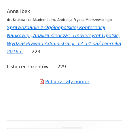
otwiera
Anna Ibek
się
dr, Krakowska Akademia im. Andrzeja Frycza Modrzewskiego
w
Sprawozdanie z Ogólnopolskiej Konferencji
nowym
Naukowej „Analiza śledcza”, Uniwersytet Opolski,
oknie
Wydział Prawa i Administracji, 13–14 października
2016 r.
Strona
.....223
otwiera
Lista recenzentów .....229
się
w
Pobierz cały numer
Strona
nowym
otwiera
oknie
się
w
nowym
oknie