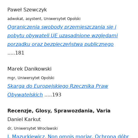
otwiera
Paweł Szewczyk
się
adwokat, asystent, Uniwersytet Opolski
w
Ograniczenia swobody przemieszczania się i
nowym
pobytu obywateli UE uzasadnione względami
oknie
porządku oraz bezpieczeństwa publicznego
Strona
.....181
otwiera
się
Marek Danikowski
w
mgr, Uniwersytet Opolski
nowym
Skarga do Europejskiego Rzecznika Praw
oknie
Obywatelskich
Strona
.....193
otwiera
Recenzje, Glosy, Sprawozdania, Varia
się
Daniel Karkut
w
dr, Uniwersytet Wrocławski
nowym
J. Mazurkiewicz, Non omnis moriar. Ochrona dóbr
oknie