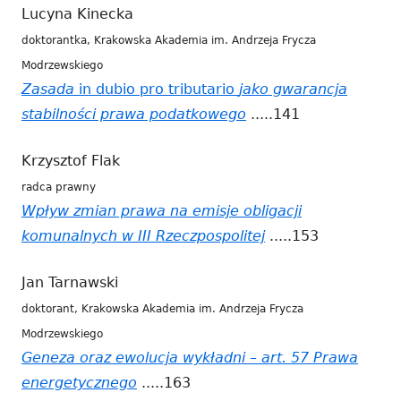
Lucyna Kinecka
się
doktorantka, Krakowska Akademia im. Andrzeja Frycza
w
Modrzewskiego
nowym
Zasada
in dubio pro tributario
jako gwarancja
oknie
stabilności prawa podatkowego
Strona
.....141
otwiera
Krzysztof Flak
się
radca prawny
w
Wpływ zmian prawa na emisje obligacji
nowym
komunalnych w III Rzeczpospolitej
Strona
.....153
oknie
otwiera
Jan Tarnawski
się
doktorant, Krakowska Akademia im. Andrzeja Frycza
w
Modrzewskiego
nowym
Geneza oraz ewolucja wykładni – art. 57 Prawa
oknie
energetycznego
Strona
.....163