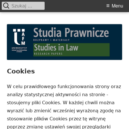
Szukaj:
Primary
Menu
Menu
Skip
Studia Prawnicze. Rozprawy i
to
Materiały
content
Cookies
W celu prawidłowego funkcjonowania strony oraz
analizy statystycznej aktywności na stronie -
stosujemy pliki Cookies. W każdej chwili można
wyrazić lub zmienić wcześniej wyrażoną zgodę na
stosowanie plików Cookies przez tę witrynę
poprzez zmianę ustawień swojej przeglądarki