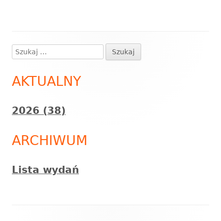
Szukaj:
Główny
panel
AKTUALNY
boczny
2026 (38)
ARCHIWUM
Lista wydań
Zawartość