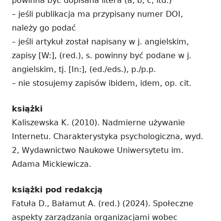
powinna być dopisana litera (a, b, c, itd.)
– jeśli publikacja ma przypisany numer DOI,
należy go podać
– jeśli artykuł został napisany w j. angielskim,
zapisy [W:], (red.), s. powinny być podane w j.
angielskim, tj. [In:], (ed./eds.), p./p.p.
– nie stosujemy zapisów ibidem, idem, op. cit.
książki
Kaliszewska K. (2010). Nadmierne używanie
Internetu. Charakterystyka psychologiczna, wyd.
2, Wydawnictwo Naukowe Uniwersytetu im.
Adama Mickiewicza.
książki pod redakcją
Fatuła D., Bałamut A. (red.) (2024). Społeczne
aspekty zarządzania organizacjami wobec