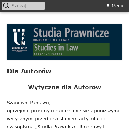
Szukaj:
Primary
Menu
Menu
Skip
Studia Prawnicze. Rozprawy i
to
Materiały
content
Dla Autorów
Wytyczne dla Autorów
Szanowni Państwo,
uprzejmie prosimy o zapoznanie się z poniższymi
wytycznymi przed przesłaniem artykułu do
czasopisma „Studia Prawnicze. Rozprawy i