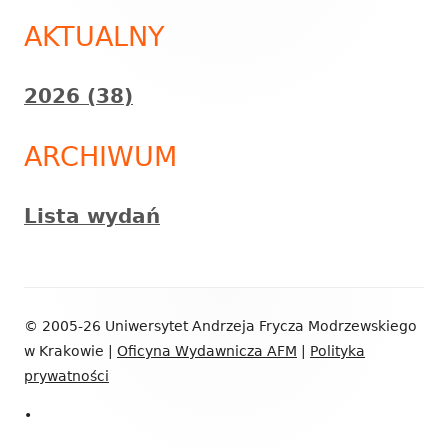
panel
AKTUALNY
boczny
2026 (38)
ARCHIWUM
Lista wydań
Zawartość
© 2005-26 Uniwersytet Andrzeja Frycza Modrzewskiego
stopki
w Krakowie |
Oficyna Wydawnicza AFM
|
Polityka
prywatności
•