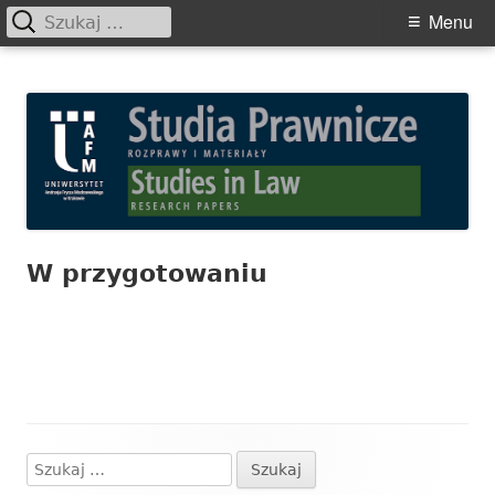
Szukaj:
Primary
Menu
Menu
Skip
Studia Prawnicze. Rozprawy i
to
Materiały
content
W przygotowaniu
Szukaj:
Główny