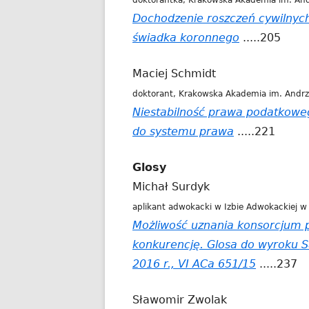
doktorantka, Krakowska Akademia im. And
Dochodzenie roszczeń cywilnyc
świadka koronnego
.....205
Maciej Schmidt
doktorant, Krakowska Akademia im. Andrz
Niestabilność prawa podatkoweg
do systemu prawa
.....221
Glosy
Michał Surdyk
aplikant adwokacki w Izbie Adwokackiej w
Możliwość uznania konsorcjum 
konkurencję. Glosa do wyroku 
2016 r., VI ACa 651/15
.....237
Sławomir Zwolak