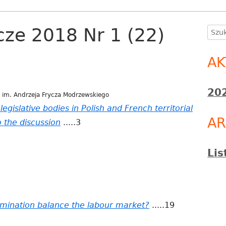
cze 2018 Nr 1 (22)
Szuka
Gł
pa
AK
bo
202
 im. Andrzeja Frycza Modrzewskiego
egislative bodies in Polish and French territorial
A
 the discussion
.....3
Li
rimination balance the labour market?
.....19