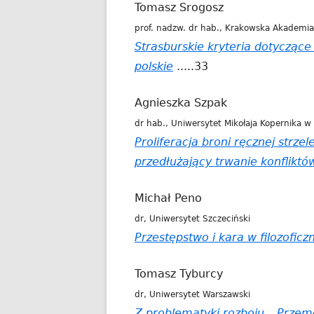
Tomasz Srogosz
prof. nadzw. dr hab., Krakowska Akademia
Strasburskie kryteria dotycząc
polskie
.....33
Agnieszka Szpak
dr hab., Uniwersytet Mikołaja Kopernika w
Proliferacja broni ręcznej strzel
przedłużający trwanie konfliktó
Michał Peno
dr, Uniwersytet Szczeciński
Przestępstwo i kara w filozoficz
Tomasz Tyburcy
dr, Uniwersytet Warszawski
Z problematyki rozboju. „Przemo