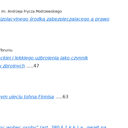
 im. Andrzeja Frycza Modrzewskiego
e izolacyjnego środka zabezpieczającego a prawo
 Toruniu
eckiej i lekkiego uzbrojenia jako czynnik
w zbrojnych
.....47
nym ujęciu Johna Finnisa
.....63
c wobec osoby” (art. 280 § 1 k.k.) a „gwałt na