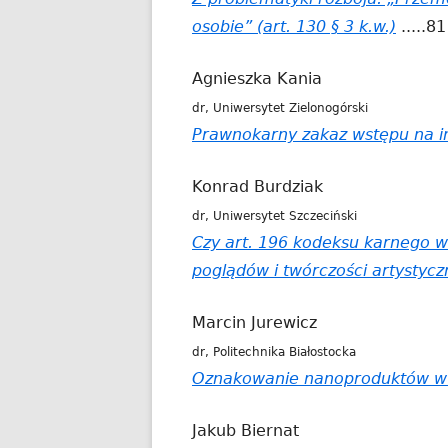
osobie” (art. 130 § 3 k.w.)
.....81
Agnieszka Kania
dr, Uniwersytet Zielonogórski
Prawnokarny zakaz wstępu na 
Konrad Burdziak
dr, Uniwersytet Szczeciński
Czy art. 196 kodeksu karnego 
poglądów i twórczości artystycz
Marcin Jurewicz
dr, Politechnika Białostocka
Oznakowanie nanoproduktów w U
Jakub Biernat