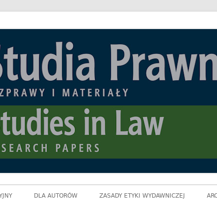
ozprawy i Materiały
YJNY
DLA AUTORÓW
ZASADY ETYKI WYDAWNICZEJ
AR