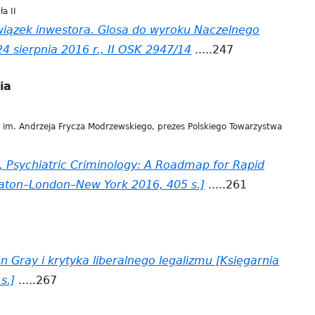
a II
owiązek inwestora. Glosa do wyroku Naczelnego
4 sierpnia 2016 r., II OSK 2947/14
.....247
ia
 im. Andrzeja Frycza Modrzewskiego, prezes Polskiego Towarzystwa
es, Psychiatric Criminology: A Roadmap for Rapid
aton–London–New York 2016, 405 s.]
.....261
 Gray i krytyka liberalnego legalizmu [Księgarnia
s.]
.....267