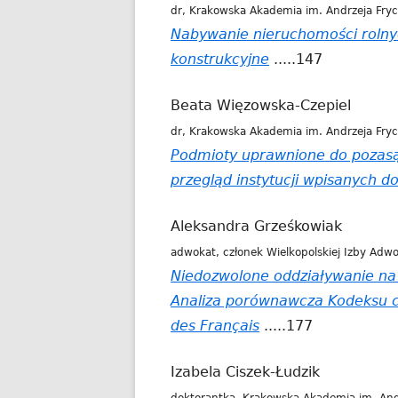
dr, Krakowska Akademia im. Andrzeja Fry
Nabywanie nieruchomości rolny
konstrukcyjne
.....147
Beata Więzowska-Czepiel
dr, Krakowska Akademia im. Andrzeja Fry
Podmioty uprawnione do pozas
przegląd instytucji wpisanych do
Aleksandra Grześkowiak
adwokat, członek Wielkopolskiej Izby Adw
Niedozwolone oddziaływanie na 
Analiza porównawcza Kodeksu cy
des Français
.....177
Izabela Ciszek-Łudzik