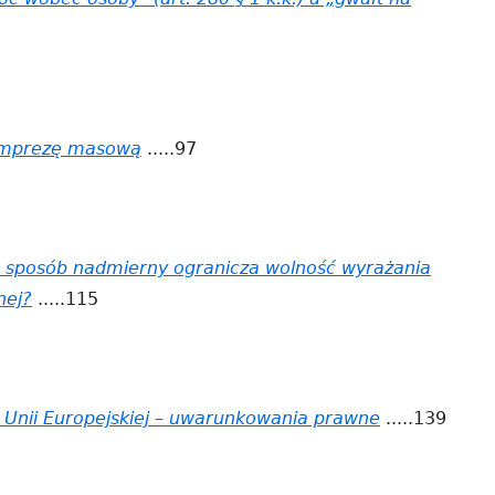
imprezę masową
.....97
w sposób nadmierny ogranicza wolność wyrażania
nej?
.....115
nii Europejskiej – uwarunkowania prawne
.....139