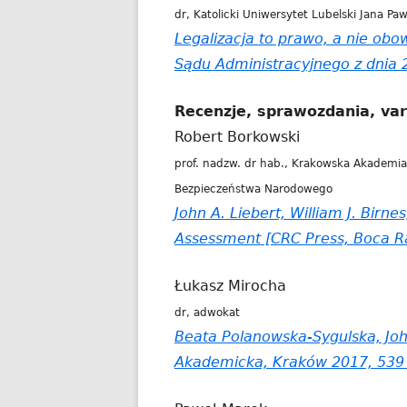
dr, Katolicki Uniwersytet Lubelski Jana Pawł
Legalizacja to prawo, a nie ob
Sądu Administracyjnego z dnia 2
Recenzje, sprawozdania, var
Robert Borkowski
prof. nadzw. dr hab., Krakowska Akademia
Bezpieczeństwa Narodowego
John A. Liebert, William J. Birn
Assessment [CRC Press, Boca R
Łukasz Mirocha
dr, adwokat
Beata Polanowska-Sygulska, John
Akademicka, Kraków 2017, 539 